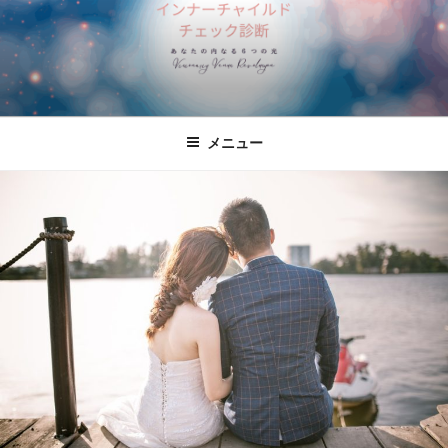
コ
ン
テ
ン
ツ
へ
メニュー
ス
キ
ッ
プ